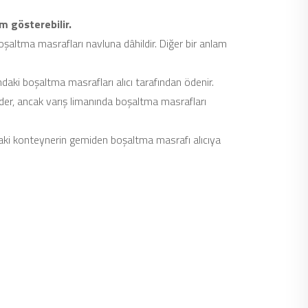
m gösterebilir.
altma masrafları navluna dâhildir. Diğer bir anlam
aki boşaltma masrafları alıcı tarafından ödenir.
der, ancak varış limanında boşaltma masrafları
aki konteynerin gemiden boşaltma masrafı alıcıya