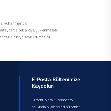
l yüklenmesidir.
teynerde tek alıcıya yüklenmesidir.
azla alıcıya sevk edilmesidir.
E-Posta Bültenimize
Kaydolun
Düzenli olarak Cosmopro
hakkında bilgilendirici bültenler