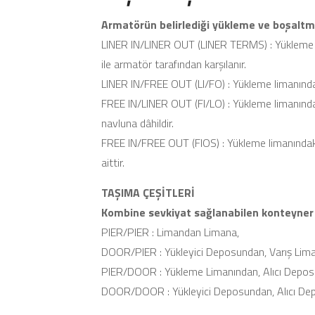
Armatörün belirlediği yükleme ve boşaltma 
LINER IN/LINER OUT (LINER TERMS) : Yükleme li
ile armatör tarafından karşılanır.
LINER IN/FREE OUT (LI/FO) : Yükleme limanındak
FREE IN/LINER OUT (FI/LO) : Yükleme limanında
navluna dâhildir.
FREE IN/FREE OUT (FIOS) : Yükleme limanındaki
aittir.
TAŞIMA ÇEŞİTLERİ
Kombine sevkiyat sağlanabilen konteyner ta
PIER/PIER : Limandan Limana,
DOOR/PIER : Yükleyici Deposundan, Varış Lima
PIER/DOOR : Yükleme Limanından, Alıcı Depos
DOOR/DOOR : Yükleyici Deposundan, Alıcı De