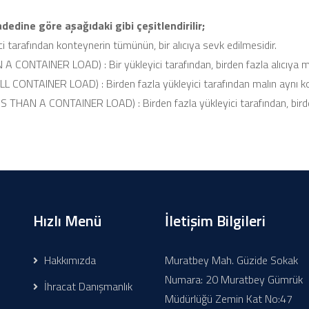
dedine göre aşağıdaki gibi çeşitlendirilir;
tarafından konteynerin tümünün, bir alıcıya sevk edilmesidir.
ONTAINER LOAD) : Bir yükleyici tarafından, birden fazla alıcıya ma
NTAINER LOAD) : Birden fazla yükleyici tarafından malın aynı kon
N A CONTAINER LOAD) : Birden fazla yükleyici tarafından, birden f
Hızlı Menü
İletişim Bilgileri
Hakkımızda
Muratbey Mah. Güzide Sokak
Numara: 20 Muratbey Gümrük
İhracat Danışmanlık
Müdürlüğü Zemin Kat No:47