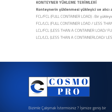
KONTEYNER YÜKLEME TERİMLERİ
Konteynerin yüklenmesi yükleyici ve alıcı a
FCL/FCL (FULL CONTAINER LOAD) : Bir yükleyici 
FCL/LCL (FULL CONTAINER LOAD / LESS THAN A C
LCL/FCL (LESS THAN A CONTAINER LOAD/ FULL CO
LCL/LCL (LESS THAN A CONTAINERLOAD/ LESS THA
Bizimle Çalışmak İstermisiniz ? İşimize geniş bir