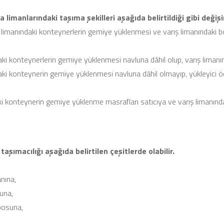
limanlarındaki taşıma şekilleri aşağıda belirtildiği gibi değişi
manındaki konteynerlerin gemiye yüklenmesi ve varış limanındaki boş
i konteynerlerin gemiye yüklenmesi navluna dâhil olup, varış limanınd
ki konteynerin gemiye yüklenmesi navluna dâhil olmayıp, yükleyici ö
 konteynerin gemiye yüklenme masrafları satıcıya ve varış limanınd
şımacılığı aşağıda belirtilen çeşitlerde olabilir.
nına,
una,
posuna,