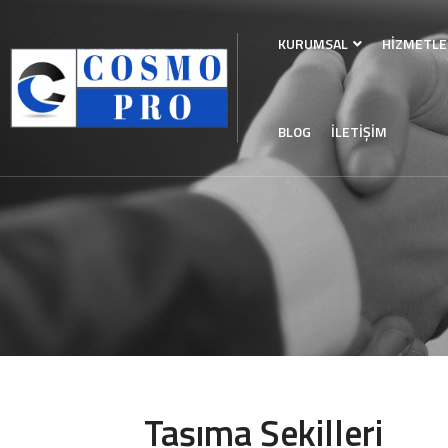
KURUMSAL
HİZMETLE
BLOG
İLETİŞİM
Taşıma Şekilleri