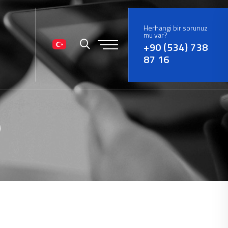
Herhangi bir sorunuz
mu var?
+90 (534) 738
87 16